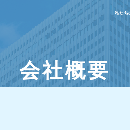
私たち
会
社
概
要