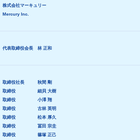
株式会社マーキュリー
Mercury Inc.
代表取締役会長 林 正和
取締役社長 秋間 剛
取締役 細貝 大樹
取締役 小澤 翔
取締役 古林 英明
取締役 松本 厚久
取締役 冨田 宗圭
取締役 篠塚 正己