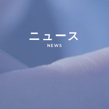
ニ
ュ
ー
ス
NEWS