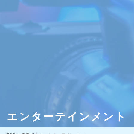
エ
ン
タ
ー
テ
イ
ン
メ
ン
ト