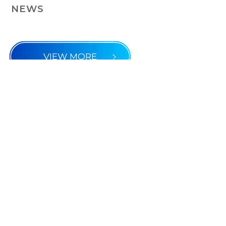
NEWS
VIEW MORE
2026.08.05
徳島駅前大型LEDビジョン「MONA
VISION」にて企業PR動画の放映を開始
2026.07.27
専門学校沖縄ビジネス外語学院でSNSマ
ーケティングの特別講話を実施
2026.07.10