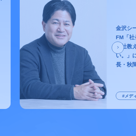
金沢シ
FM「
会社教
い。」
長・秋間
#メデ