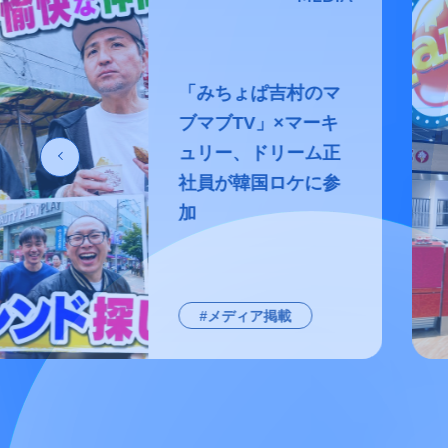
「みちょぱ吉村のマ
ブマブTV」×マーキ
ュリー、ドリーム正
社員が韓国ロケに参
加
#メディア掲載