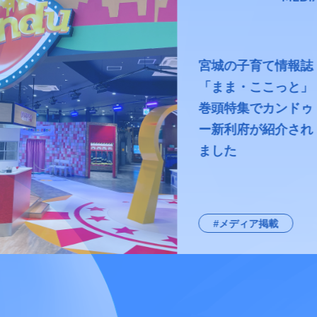
宮城の子育て情報誌
「まま・ここっと」
巻頭特集でカンドゥ
ー新利府が紹介され
ました
#メディア掲載