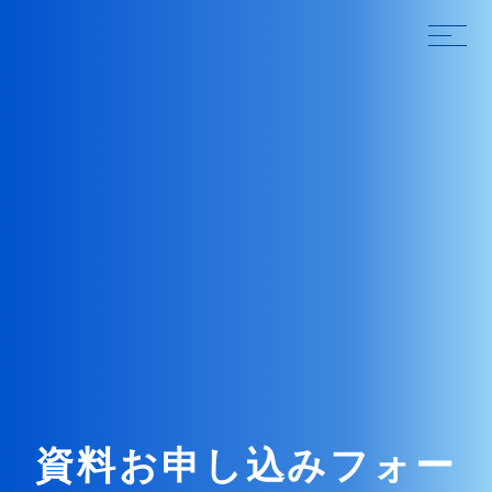
資
料
お
申
し
込
み
フ
ォ
ー