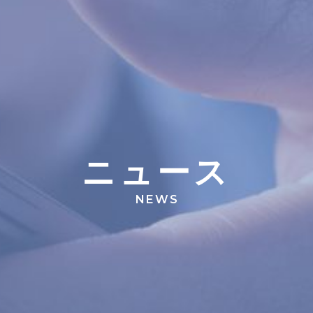
ニ
ュ
ー
ス
NEWS