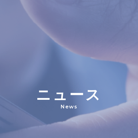
ニ
ュ
ー
ス
News