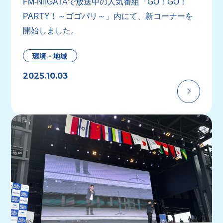
FM-NIIGATAで放送中の人気番組「GO！GO！
PARTY！～ゴゴパリ～」内にて、新コーナーを
開始しました。
環境・地域
2025.10.03