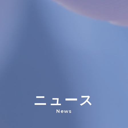
ニ
ュ
ー
ス
News